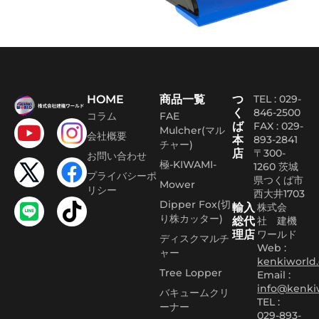
HOME
商品一覧
つ
TEL : 029-
く
846-2500
コラム
FAE
ば
FAX :
029-
Mulcher(マル
会社概要
本
893-2841
チャー)
店
〒300-
お問い合わせ
極-KIWAMI-
1260 茨城
プライバシーポ
県つくば市
Mower
リシー
西大井1703
Dipper Fox(切
輸入
株式会
り株カッター)
総代
社 建機
理店
ワールド
ディスクマルチ
Web :
ャー
kenkiworld.
Tree Lopper
Email :
info@kenki
バキュームクリ
TEL :
ーナー
029-893-