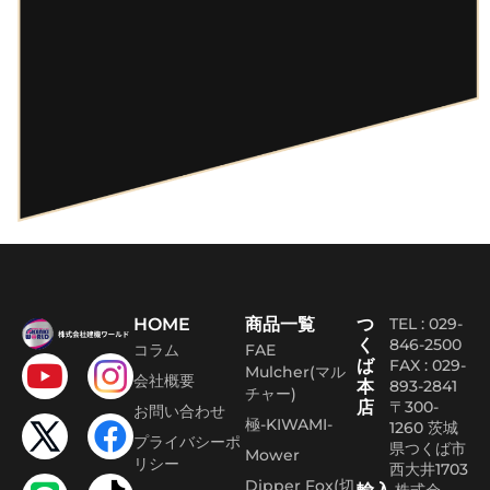
HOME
商品一覧
つ
TEL : 029-
く
846-2500
コラム
FAE
ば
FAX :
029-
Mulcher(マル
会社概要
本
893-2841
チャー)
店
〒300-
お問い合わせ
極-KIWAMI-
1260 茨城
プライバシーポ
県つくば市
Mower
リシー
西大井1703
Dipper Fox(切