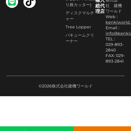
輸入
株式会
り株カッター)
総代
社 建機
理店
ワールド
ディスクマルチ
Web :
ャー
kenkiworld.
Tree Lopper
Email :
info@kenki
バキュームクリ
TEL :
ーナー
029-893-
2840
FAX: 029-
893-2841
©2026株式会社建機ワールド