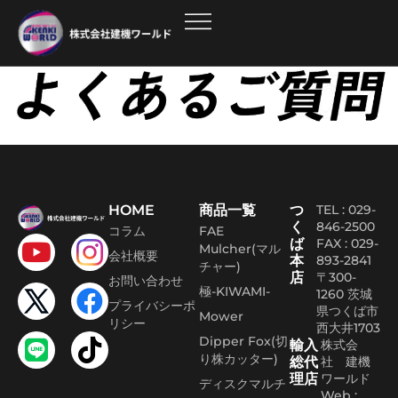
HOME
商品一覧
つ
TEL : 029-
く
846-2500
コラム
FAE
ば
FAX :
029-
Mulcher(マル
会社概要
本
893-2841
チャー)
店
〒300-
お問い合わせ
極-KIWAMI-
1260 茨城
プライバシーポ
県つくば市
Mower
リシー
西大井1703
Dipper Fox(切
輸入
株式会
り株カッター)
総代
社 建機
理店
ワールド
ディスクマルチ
Web :