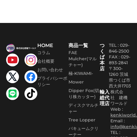
HOME
商品一覧
つ
TEL : 029-
く
846-2500
コラム
FAE
ば
FAX :
029-
Mulcher(マル
会社概要
本
893-2841
チャー)
店
〒300-
お問い合わせ
極-KIWAMI-
1260 茨城
プライバシーポ
県つくば市
Mower
リシー
西大井1703
Dipper Fox(切
輸入
株式会
り株カッター)
総代
社 建機
理店
ワールド
ディスクマルチ
Web :
ャー
kenkiworld.
Tree Lopper
Email :
info@kenki
バキュームクリ
TEL :
ーナー