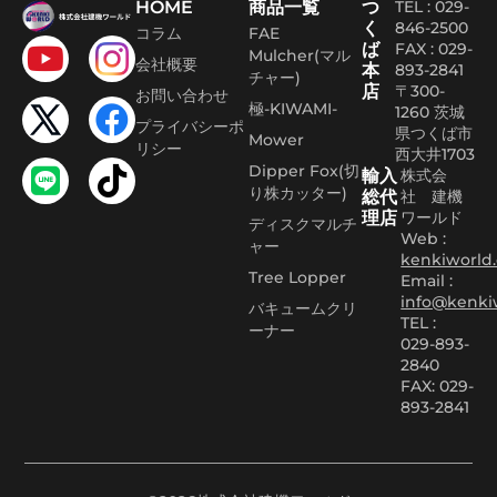
HOME
商品一覧
つ
TEL : 029-
く
846-2500
コラム
FAE
ば
FAX :
029-
Mulcher(マル
会社概要
本
893-2841
チャー)
店
〒300-
お問い合わせ
極-KIWAMI-
1260 茨城
プライバシーポ
県つくば市
Mower
リシー
西大井1703
Dipper Fox(切
輸入
株式会
り株カッター)
総代
社 建機
理店
ワールド
ディスクマルチ
Web :
ャー
kenkiworld.
Tree Lopper
Email :
info@kenki
バキュームクリ
TEL :
ーナー
029-893-
2840
FAX: 029-
893-2841