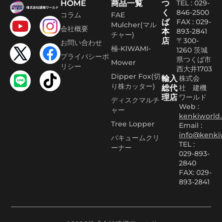
HOME
商品一覧
つ
TEL : 029-
く
846-2500
コラム
FAE
ば
FAX :
029-
Mulcher(マル
会社概要
本
893-2841
チャー)
店
〒300-
お問い合わせ
極-KIWAMI-
1260 茨城
プライバシーポ
県つくば市
Mower
リシー
西大井1703
Dipper Fox(切
輸入
株式会
り株カッター)
総代
社 建機
理店
ワールド
ディスクマルチ
Web :
ャー
kenkiworld.
Tree Lopper
Email :
info@kenki
バキュームクリ
TEL :
ーナー
029-893-
2840
FAX: 029-
893-2841