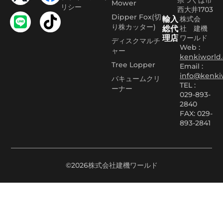
Mower
リシー
西大井1703
Dipper Fox(切
輸入
株式会
り株カッター)
総代
社 建機
理店
ワールド
ディスクマルチ
Web :
ャー
kenkiworld.
Tree Lopper
Email :
info@kenki
バキュームクリ
TEL :
ーナー
029-893-
2840
FAX: 029-
893-2841
©2026株式会社建機ワールド