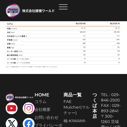
HOME
商品一覧
つ
TEL : 029-
く
846-2500
コラム
FAE
ば
FAX :
029-
Mulcher(マル
会社概要
本
893-2841
チャー)
店
〒300-
お問い合わせ
極-KIWAMI-
1260 茨城
プライバシーポ
県つくば市