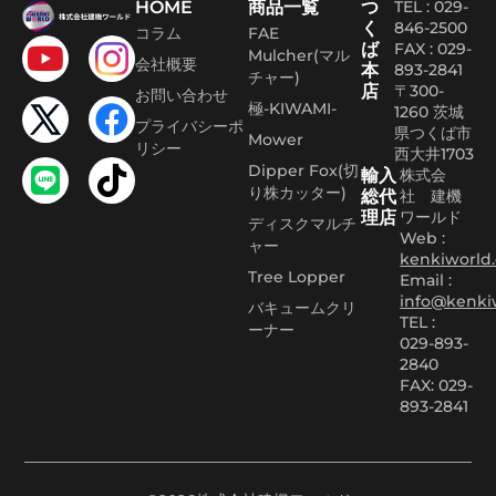
HOME
商品一覧
つ
TEL : 029-
く
846-2500
コラム
FAE
ば
FAX :
029-
Mulcher(マル
会社概要
本
893-2841
チャー)
店
〒300-
お問い合わせ
極-KIWAMI-
1260 茨城
プライバシーポ
県つくば市
Mower
リシー
西大井1703
Dipper Fox(切
輸入
株式会
り株カッター)
総代
社 建機
理店
ワールド
ディスクマルチ
Web :
ャー
kenkiworld.
Tree Lopper
Email :
info@kenki
バキュームクリ
TEL :
ーナー
029-893-
2840
FAX: 029-
893-2841