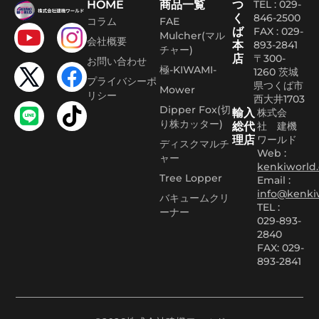
HOME
商品一覧
つ
TEL : 029-
く
846-2500
コラム
FAE
ば
FAX :
029-
Mulcher(マル
会社概要
本
893-2841
チャー)
店
〒300-
お問い合わせ
極-KIWAMI-
1260 茨城
プライバシーポ
県つくば市
Mower
リシー
西大井1703
Dipper Fox(切
輸入
株式会
り株カッター)
総代
社 建機
理店
ワールド
ディスクマルチ
Web :
ャー
kenkiworld.
Tree Lopper
Email :
info@kenki
バキュームクリ
TEL :
ーナー
029-893-
2840
FAX: 029-
893-2841