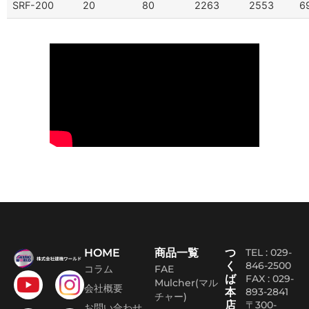
SRF-200
20
80
2263
2553
6
HOME
商品一覧
つ
TEL : 029-
く
846-2500
コラム
FAE
ば
FAX :
029-
Mulcher(マル
会社概要
本
893-2841
チャー)
店
〒300-
お問い合わせ