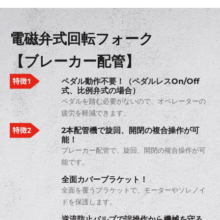
電磁弁式回転フォーク
【ブレーカー配管】
ペダル動作不要！（ペダルレスOn/Off
式、比例弁式の場合）
ペダルを踏む必要がないので、オペレーターの
疲労を軽減できます。
2本配管機で旋回、開閉の複合操作が可
能！
ブレーカー配管で、旋回、開閉の複合操作が可
能です。
全面カバーブラケット！
全面を覆うブラケットで、モーターやソレノイ
ドを保護します。
逆流防止バルブで誤操作から機械を守る