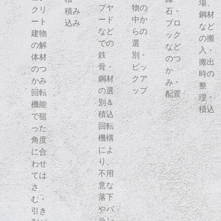
場、
物の
プヤ
クリ
積み
石・
鋼材
中か
ード
ート
込み
ブロ
など
らの
など
建物
ック
の搬
選
での
の解
など
入・
別・
鉄
体材
のつ
搬出
ピッ
骨・
のつ
か
時の
クア
鋼材
かみ
み・
整
ップ
の選
回転
配置
理・
別＆
機能
積込
積込
で狙
回転
った
機構
角度
によ
に合
り、
わせ
不用
ては
意な
さ
落下
む・
やバ
引き
ラン