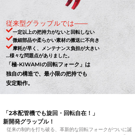
従来型グラップルでは――
一定以上の把持力がないと回転しない
微細部品や柔らかい素材の搬送に不向き
摩耗が早く、メンテナンス負担が大きい​
…様々な問題点がありました。
「極-KIWAMIの回転フォーク」は
独自の構造で、最小限の把持でも
安定動作。
「2本配管機でも旋回・回転自在！」
新開発グラップル！
従来の制約を打ち破る、革新的な回転フォークがついに誕