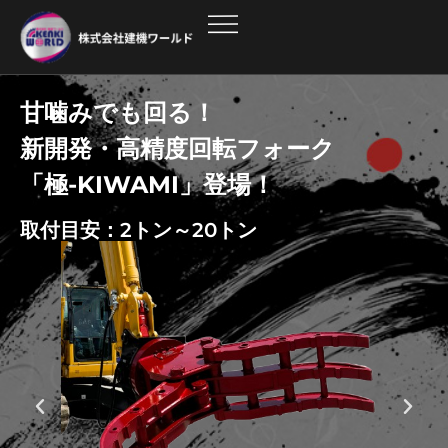
甘噛みでも回る！
新開発・高精度回転フォーク
「極-KIWAMI」登場！
取付目安：2トン～20トン