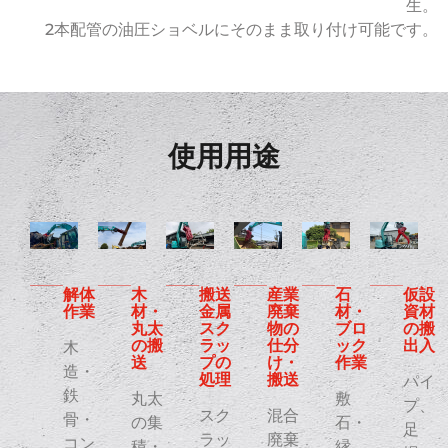
生。
2本配管の油圧ショベルにそのまま取り付け可能です。
使用用途
解体
木
産業
石
仮設
搬送
作業
材・
廃棄
材・
資材
金属
丸太
物の
ブロ
の搬
スク
の搬
仕分
ック
出入
ラッ
木
送
け・
作業
プの
造・
搬送
処理
パイ
鉄
丸太
敷
プ、
混合
スク
骨・
の集
石・
足
廃棄
ラッ
コン
積・
縁