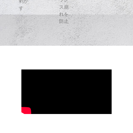
剥が
ス崩
す
れを
防止