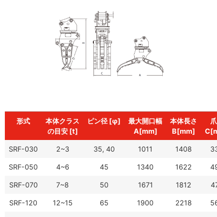
形式
本体クラス
ピン径 [φ]
最大開口幅
本体長さ
爪
の目安 [t]
A[mm]
B[mm]
C[
SRF-030
2~3
35, 40
1011
1408
3
SRF-050
4~6
45
1340
1622
4
SRF-070
7~8
50
1671
1812
4
SRF-120
12~15
65
1900
2218
5