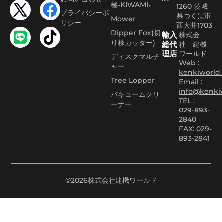
極-KIWAMI-
1260 茨城
プライバシーポ
県つくば市
Mower
リシー
西大井1703
Dipper Fox(切
輸入
株式会
り株カッター)
総代
社 建機
理店
ワールド
ディスクマルチ
Web :
ャー
kenkiworld.
Tree Lopper
Email :
info@kenki
バキュームクリ
TEL :
ーナー
029-893-
2840
FAX: 029-
893-2841
©2026株式会社建機ワールド