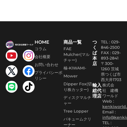
HOME
商品一覧
つ
TEL : 029-
く
846-2500
コラム
FAE
ば
FAX :
029-
Mulcher(マル
会社概要
本
893-2841
チャー)
店
〒300-
お問い合わせ
極-KIWAMI-
1260 茨城
プライバシーポ
県つくば市
Mower
リシー
西大井1703
Dipper Fox(切
輸入
株式会
り株カッター)
総代
社 建機
理店
ワールド
ディスクマルチ
Web :
ャー
kenkiworld.
Tree Lopper
Email :
info@kenki
バキュームクリ
TEL :
ーナー