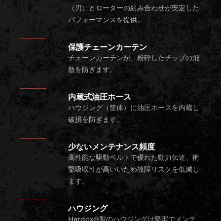
（刃）とローターの組み合わせが安定した
パフォーマンスを提供。
保護チェーンカーテン
チェーンカーテンが、粉砕したチップの飛
散を防ぎます。
内蔵式油圧ホース
ハウジング（筐体）に油圧ホースを内蔵し
破損を防ぎます。
少ないメンテナンス頻度
高性能な駆動ベルトで優れた動力伝達、衝
撃吸収性が高いいため故障リスクを低減し
ます。
ハウジング
Hardox®製のハウジングは堅牢でメンテ