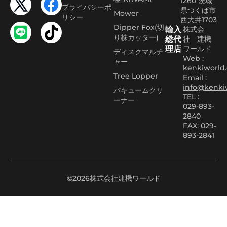
1260 茨城
プライバシーポ
県つくば市
Mower
リシー
西大井1703
Dipper Fox(切
輸入
株式会
り株カッター)
総代
社 建機
理店
ワールド
ディスクマルチ
Web :
ャー
kenkiworld.
Tree Lopper
Email :
info@kenki
バキュームクリ
TEL :
ーナー
029-893-
2840
FAX: 029-
893-2841
©2026株式会社建機ワールド