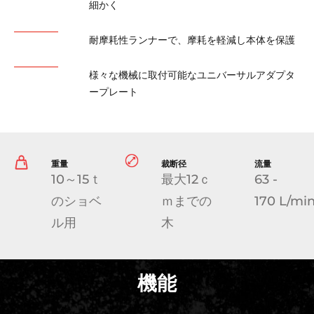
細かく
耐摩耗性ランナーで、摩耗を軽減し本体を保護
様々な機械に取付可能なユニバーサルアダプタ
ープレート
重量
裁断径
流量
10～15ｔ
最大12ｃ
63 -
のショベ
ｍまでの
170 L/mi
ル用
木
機能