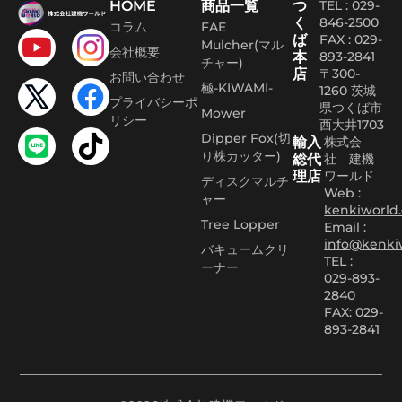
HOME
商品一覧
つ
TEL : 029-
く
846-2500
コラム
FAE
ば
FAX :
029-
Mulcher(マル
会社概要
本
893-2841
チャー)
店
〒300-
お問い合わせ
極-KIWAMI-
1260 茨城
プライバシーポ
県つくば市
Mower
リシー
西大井1703
Dipper Fox(切
輸入
株式会
り株カッター)
総代
社 建機
理店
ワールド
ディスクマルチ
Web :
ャー
kenkiworld.
Tree Lopper
Email :
info@kenki
バキュームクリ
TEL :
ーナー
029-893-
2840
FAX: 029-
893-2841