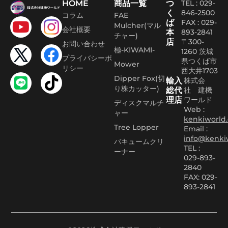
HOME
商品一覧
つ
TEL : 029-
く
846-2500
コラム
FAE
ば
FAX :
029-
Mulcher(マル
会社概要
本
893-2841
チャー)
店
〒300-
お問い合わせ
極-KIWAMI-
1260 茨城
プライバシーポ
県つくば市
Mower
リシー
西大井1703
Dipper Fox(切
輸入
株式会
り株カッター)
総代
社 建機
理店
ワールド
ディスクマルチ
Web :
ャー
kenkiworld.
Tree Lopper
Email :
info@kenki
バキュームクリ
TEL :
ーナー
029-893-
2840
FAX: 029-
893-2841