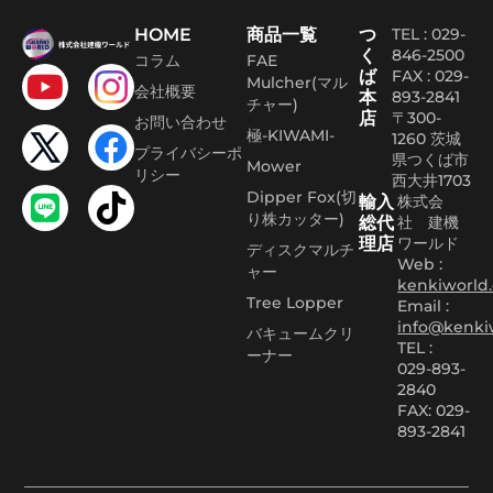
HOME
商品一覧
つ
TEL : 029-
く
846-2500
コラム
FAE
ば
FAX :
029-
Mulcher(マル
会社概要
本
893-2841
チャー)
店
〒300-
お問い合わせ
極-KIWAMI-
1260 茨城
プライバシーポ
県つくば市
Mower
リシー
西大井1703
Dipper Fox(切
輸入
株式会
り株カッター)
総代
社 建機
理店
ワールド
ディスクマルチ
Web :
ャー
kenkiworld.
Tree Lopper
Email :
info@kenki
バキュームクリ
TEL :
ーナー
029-893-
2840
FAX: 029-
893-2841