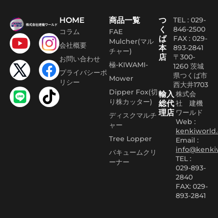
HOME
商品一覧
つ
TEL : 029-
く
846-2500
コラム
FAE
ば
FAX :
029-
Mulcher(マル
会社概要
本
893-2841
チャー)
店
〒300-
お問い合わせ
極-KIWAMI-
1260 茨城
プライバシーポ
県つくば市
Mower
リシー
西大井1703
Dipper Fox(切
輸入
株式会
り株カッター)
総代
社 建機
理店
ワールド
ディスクマルチ
Web :
ャー
kenkiworld.
Tree Lopper
Email :
info@kenki
バキュームクリ
TEL :
ーナー
029-893-
2840
FAX: 029-
893-2841