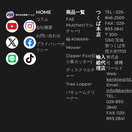
HOME
商品一覧
つ
TEL : 029-
く
846-2500
コラム
FAE
ば
FAX :
029-
Mulcher(マル
会社概要
本
893-2841
チャー)
店
〒300-
お問い合わせ
極-KIWAMI-
1260 茨城
プライバシーポ
県つくば市
Mower
リシー
西大井1703
Dipper Fox(切
輸入
株式会
り株カッター)
総代
社 建機
理店
ワールド
ディスクマルチ
Web :
ャー
kenkiworld.
Tree Lopper
Email :
info@kenki
バキュームクリ
TEL :
ーナー
029-893-
2840
FAX: 029-
893-2841