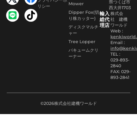
プライバシーポ
県つくば市
Mower
リシー
西大井1703
Dipper Fox(切
輸入
株式会
り株カッター)
総代
社 建機
理店
ワールド
ディスクマルチ
Web :
ャー
kenkiworld.
Tree Lopper
Email :
info@kenki
バキュームクリ
TEL :
ーナー
029-893-
2840
FAX: 029-
893-2841
©2026株式会社建機ワールド