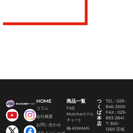
HOME
商品一覧
つ
TEL : 029-
く
846-2500
コラム
FAE
ば
FAX :
029-
Mulcher(マル
会社概要
本
893-2841
チャー)
店
〒300-
お問い合わせ
極-KIWAMI-
1260 茨城